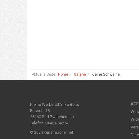
Aktuelle Seite:
Home
Galerie
Kleine Schweine
AGB
Kleine Werkstatt Silke Bölts
Peterstr. 18
Wide
26160 Bad Zwischenahn
Wide
Telefon: 04403-64774
Vers
© 2024 Kunstmacher.net
Date