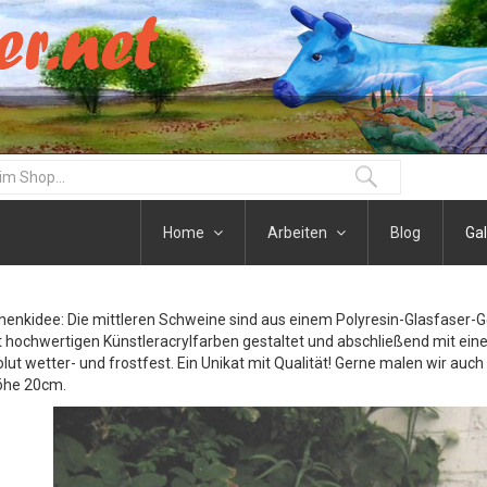
Home
Arbeiten
Blog
Gal
henkidee: Die mittleren Schweine sind aus einem Polyresin-Glasfaser-
t hochwertigen Künstleracrylfarben gestaltet und abschließend mit eine
olut wetter- und frostfest. Ein Unikat mit Qualität! Gerne malen wir auc
öhe 20cm.