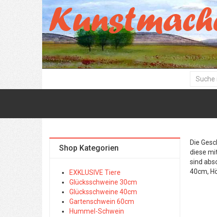
Die Gesc
Shop Kategorien
diese mi
sind abs
40cm, H
EXKLUSIVE Tiere
Glücksschweine 30cm
Glücksschweine 40cm
Gartenschwein 60cm
Hummel-Schwein