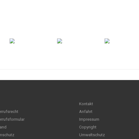
Kontakt
rrufsrecht
Anfahrt
rrufsformular
Impressum
and
Copyright
nschutz
Umweltschutz