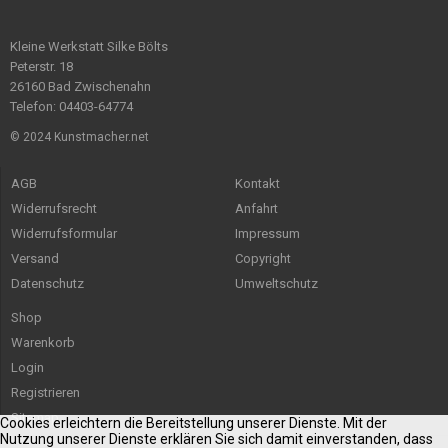
Kleine Werkstatt Silke Bölts
Peterstr. 18
26160 Bad Zwischenahn
Telefon: 04403-64774
© 2024 Kunstmacher.net
AGB
Kontakt
Widerrufsrecht
Anfahrt
Widerrufsformular
Impressum
Versand
Copyright
Datenschutz
Umweltschutz
Shop
Warenkorb
Login
Registrieren
Sitemap
Cookies erleichtern die Bereitstellung unserer Dienste. Mit der
Nutzung unserer Dienste erklären Sie sich damit einverstanden, dass