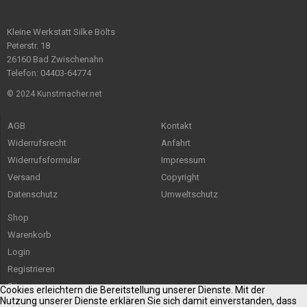
Kleine Werkstatt Silke Bölts
Peterstr. 18
26160 Bad Zwischenahn
Telefon: 04403-64774
© 2024 Kunstmacher.net
AGB
Kontakt
Widerrufsrecht
Anfahrt
Widerrufsformular
Impressum
Versand
Copyright
Datenschutz
Umweltschutz
Shop
Warenkorb
Login
Registrieren
Sitemap
Cookies erleichtern die Bereitstellung unserer Dienste. Mit der
Nutzung unserer Dienste erklären Sie sich damit einverstanden, dass