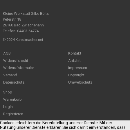
Kleine Werkstatt Silke Bölts
Peterstr. 18
26160 Bad Zwischenahn
Telefon: 04403-64774
© 2024 Kunstmacher.net
AGB
Kontakt
Widerrufsrecht
Anfahrt
Widerrufsformular
Impressum
Versand
Copyright
Datenschutz
Umweltschutz
Shop
Warenkorb
Login
Registrieren
Sitemap
Cookies erleichtern die Bereitstellung unserer Dienste. Mit der
Nutzung unserer Dienste erklären Sie sich damit einverstanden, dass