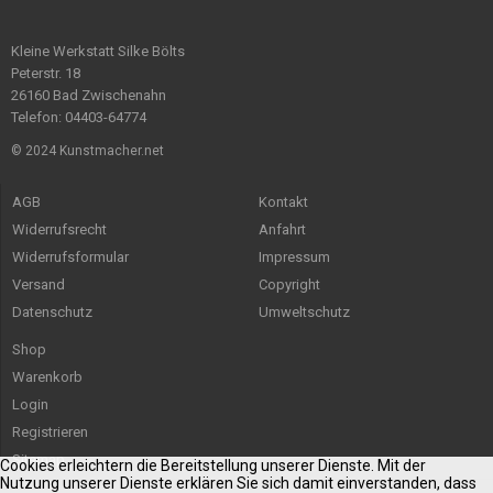
Kleine Werkstatt Silke Bölts
Peterstr. 18
26160 Bad Zwischenahn
Telefon: 04403-64774
© 2024 Kunstmacher.net
AGB
Kontakt
Widerrufsrecht
Anfahrt
Widerrufsformular
Impressum
Versand
Copyright
Datenschutz
Umweltschutz
Shop
Warenkorb
Login
Registrieren
Sitemap
Cookies erleichtern die Bereitstellung unserer Dienste. Mit der
Nutzung unserer Dienste erklären Sie sich damit einverstanden, dass