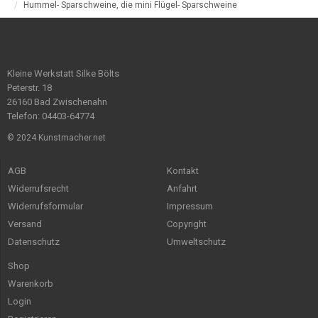
Hummel- Sparschweine, die mini Flügel- Sparschweine
Kleine Werkstatt Silke Bölts
Peterstr. 18
26160 Bad Zwischenahn
Telefon: 04403-64774
© 2024 Kunstmacher.net
AGB
Kontakt
Widerrufsrecht
Anfahrt
Widerrufsformular
Impressum
Versand
Copyright
Datenschutz
Umweltschutz
Shop
Warenkorb
Login