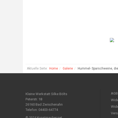
Aktuelle Seite:
Home
Galerie
Hummel- Sparschweine, die
AGB
Kleine Werkstatt Silke Bölts
Peterstr. 18
Wide
26160 Bad Zwischenahn
Wide
Telefon: 04403-64774
Vers
© 2024 Kunstmacher.net