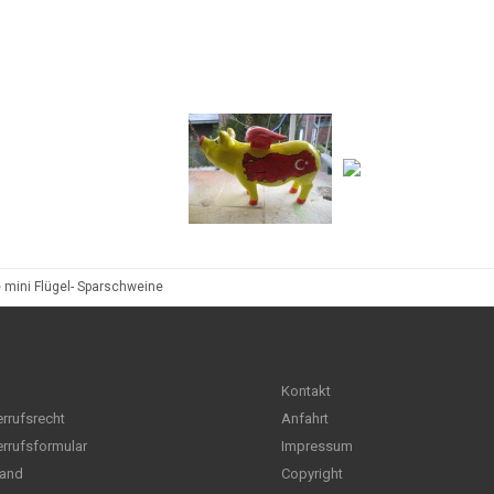
 mini Flügel- Sparschweine
Kontakt
rrufsrecht
Anfahrt
rrufsformular
Impressum
and
Copyright