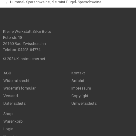
Hummel- Sparschweine, die mini Flügel- Sparschweine
Kleine Werkstatt Silke Bölts
Peterstr. 18
26160 Bad Zwischenahn
Telefon: 04403-64774
© 2024 Kunstmacher.net
AGB
Kontakt
Widerrufsrecht
Anfahrt
Widerrufsformular
Impressum
Versand
Copyright
Datenschutz
Umweltschutz
Shop
Warenkorb
Login