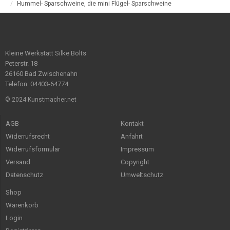
Hummel- Sparschweine, die mini Flügel- Sparschweine
Kleine Werkstatt Silke Bölts
Peterstr. 18
26160 Bad Zwischenahn
Telefon: 04403-64774
© 2024 Kunstmacher.net
AGB
Kontakt
Widerrufsrecht
Anfahrt
Widerrufsformular
Impressum
Versand
Copyright
Datenschutz
Umweltschutz
Shop
Warenkorb
Login