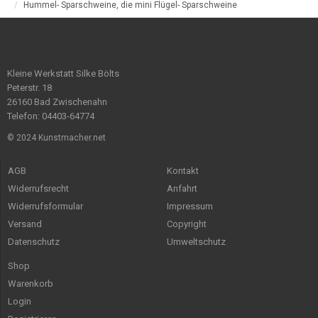
Hummel- Sparschweine, die mini Flügel- Sparschweine
Kleine Werkstatt Silke Bölts
Peterstr. 18
26160 Bad Zwischenahn
Telefon: 04403-64774
© 2024 Kunstmacher.net
AGB
Kontakt
Widerrufsrecht
Anfahrt
Widerrufsformular
Impressum
Versand
Copyright
Datenschutz
Umweltschutz
Shop
Warenkorb
Login