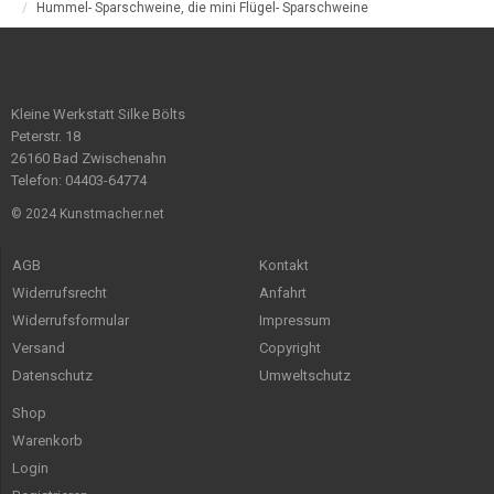
Hummel- Sparschweine, die mini Flügel- Sparschweine
Kleine Werkstatt Silke Bölts
Peterstr. 18
26160 Bad Zwischenahn
Telefon: 04403-64774
© 2024 Kunstmacher.net
AGB
Kontakt
Widerrufsrecht
Anfahrt
Widerrufsformular
Impressum
Versand
Copyright
Datenschutz
Umweltschutz
Shop
Warenkorb
Login