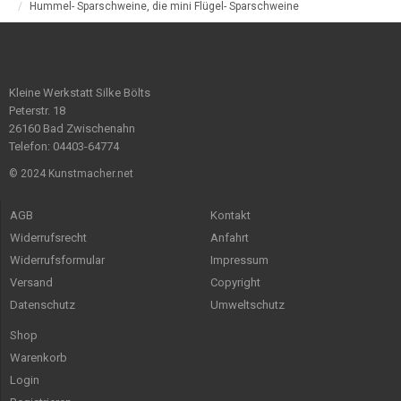
Hummel- Sparschweine, die mini Flügel- Sparschweine
Kleine Werkstatt Silke Bölts
Peterstr. 18
26160 Bad Zwischenahn
Telefon: 04403-64774
© 2024 Kunstmacher.net
AGB
Kontakt
Widerrufsrecht
Anfahrt
Widerrufsformular
Impressum
Versand
Copyright
Datenschutz
Umweltschutz
Shop
Warenkorb
Login