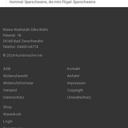
Hummel- Sparschweine, die mini Flügel- Sparschweine
Kleine Werkstatt Silke Bölts
Peterstr. 18
26160 Bad Zwischenahn
Telefon: 04403-64774
© 2024 Kunstmacher.net
AGB
Kontakt
Widerrufsrecht
Anfahrt
Widerrufsformular
Impressum
Versand
Copyright
Datenschutz
Umweltschutz
Shop
Warenkorb
Login