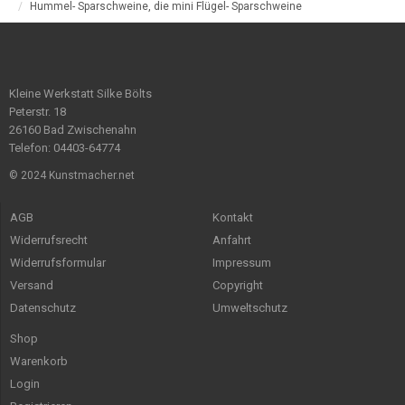
Hummel- Sparschweine, die mini Flügel- Sparschweine
Kleine Werkstatt Silke Bölts
Peterstr. 18
26160 Bad Zwischenahn
Telefon: 04403-64774
© 2024 Kunstmacher.net
AGB
Kontakt
Widerrufsrecht
Anfahrt
Widerrufsformular
Impressum
Versand
Copyright
Datenschutz
Umweltschutz
Shop
Warenkorb
Login