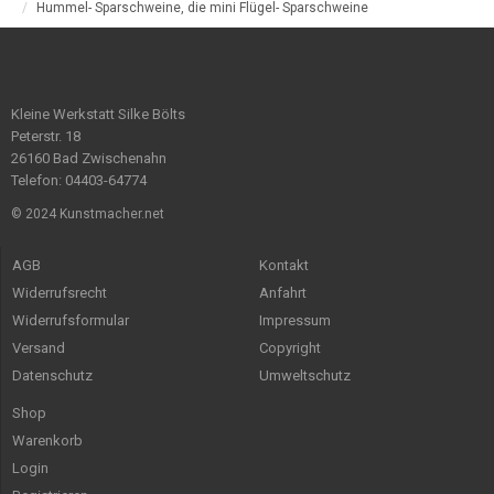
Hummel- Sparschweine, die mini Flügel- Sparschweine
Kleine Werkstatt Silke Bölts
Peterstr. 18
26160 Bad Zwischenahn
Telefon: 04403-64774
© 2024 Kunstmacher.net
AGB
Kontakt
Widerrufsrecht
Anfahrt
Widerrufsformular
Impressum
Versand
Copyright
Datenschutz
Umweltschutz
Shop
Warenkorb
Login