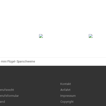
 mini Flügel- Sparschweine
Kontakt
rrufsrecht
Anfahrt
rrufsformular
Impressum
and
Copyright