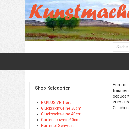
Hummel- 
Shop Kategorien
träumen 
gepudert
zum Jubi
EXKLUSIVE Tiere
Geschen
Glücksschweine 30cm
Glücksschweine 40cm
Gartenschwein 60cm
Hummel-Schwein