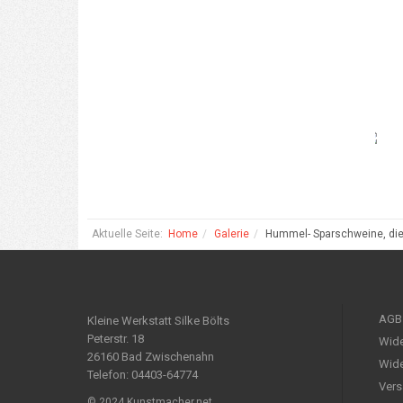
Aktuelle Seite:
Home
Galerie
Hummel- Sparschweine, die
AGB
Kleine Werkstatt Silke Bölts
Peterstr. 18
Wide
26160 Bad Zwischenahn
Wide
Telefon: 04403-64774
Vers
© 2024 Kunstmacher.net