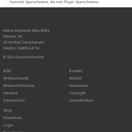
Hummel- Sparschweine, die mini Flügel- Sparschweine
Kleine Werkstatt Silke Bölts
Peterstr. 18
26160 Bad Zwischenahn
Telefon: 04403-64774
© 2024 Kunstmacher.net
AGB
Kontakt
Widerrufsrecht
Anfahrt
Widerrufsformular
Impressum
Versand
Copyright
Datenschutz
Umweltschutz
Shop
Warenkorb
Login