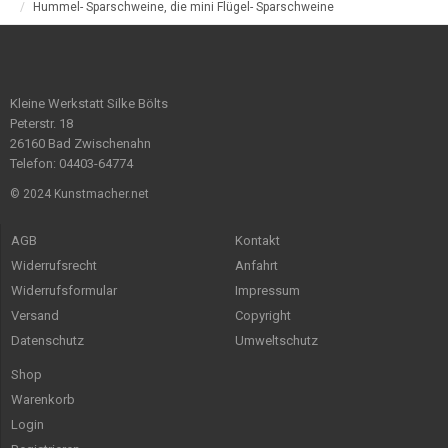
Hummel- Sparschweine, die mini Flügel- Sparschweine
Kleine Werkstatt Silke Bölts
Peterstr. 18
26160 Bad Zwischenahn
Telefon: 04403-64774
© 2024 Kunstmacher.net
AGB
Kontakt
Widerrufsrecht
Anfahrt
Widerrufsformular
Impressum
Versand
Copyright
Datenschutz
Umweltschutz
Shop
Warenkorb
Login