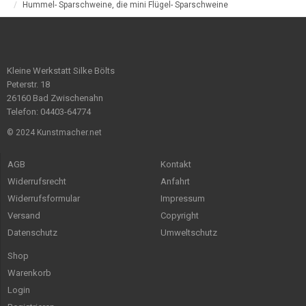
Hummel- Sparschweine, die mini Flügel- Sparschweine
Kleine Werkstatt Silke Bölts
Peterstr. 18
26160 Bad Zwischenahn
Telefon: 04403-64774
© 2024 Kunstmacher.net
AGB
Kontakt
Widerrufsrecht
Anfahrt
Widerrufsformular
Impressum
Versand
Copyright
Datenschutz
Umweltschutz
Shop
Warenkorb
Login