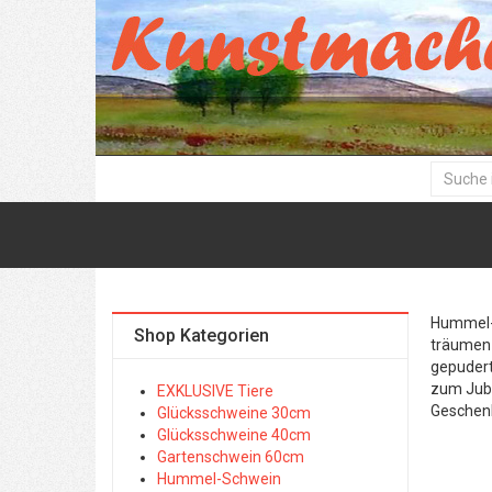
Hummel- 
Shop Kategorien
träumen 
gepudert
zum Jubi
EXKLUSIVE Tiere
Geschen
Glücksschweine 30cm
Glücksschweine 40cm
Gartenschwein 60cm
Hummel-Schwein