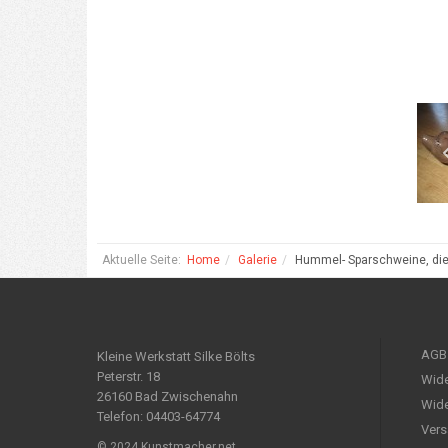
Aktuelle Seite:
Home
Galerie
Hummel- Sparschweine, die
AGB
Kleine Werkstatt Silke Bölts
Peterstr. 18
Wide
26160 Bad Zwischenahn
Wide
Telefon: 04403-64774
Vers
© 2024 Kunstmacher.net