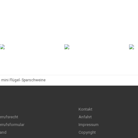
 mini Flügel- Sparschweine
Kontakt
rrufsrecht
Anfahrt
rrufsformular
Impressum
and
Copyright