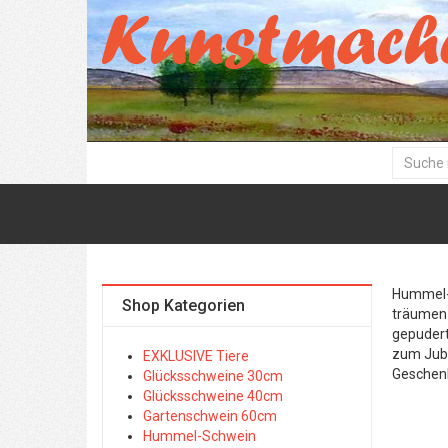
Hummel- 
Shop Kategorien
träumen 
gepudert
zum Jubi
EXKLUSIVE Tiere
Geschen
Glücksschweine 30cm
Glücksschweine 40cm
Gartenschwein 60cm
Hummel-Schwein