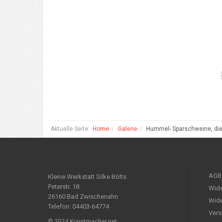
Aktuelle Seite:
Home
Galerie
Hummel- Sparschweine, die
AGB
Kleine Werkstatt Silke Bölts
Peterstr. 18
Wide
26160 Bad Zwischenahn
Wide
Telefon: 04403-64774
Vers
© 2024 Kunstmacher.net