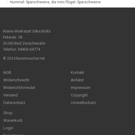
Hummel- Sparschweine, die mini Flügel- Sparschweine
Kleine Werkstatt Silke Bölts
Peterstr. 18
26160 Bad Zwischenahn
Telefon: 04403-64774
© 2024 Kunstmacher.net
AGB
Kontakt
Widerrufsrecht
Anfahrt
Widerrufsformular
Impressum
Versand
Copyright
Datenschutz
Umweltschutz
Shop
Warenkorb
Login