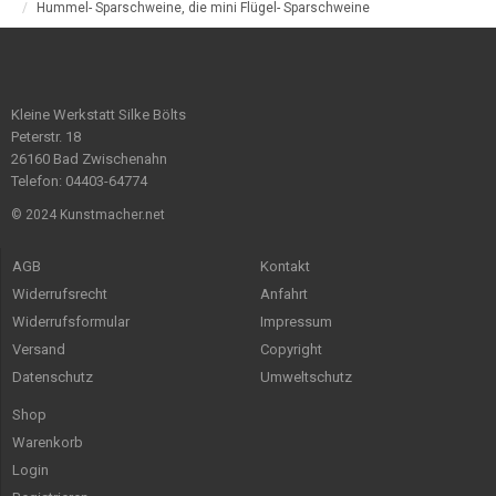
Hummel- Sparschweine, die mini Flügel- Sparschweine
Kleine Werkstatt Silke Bölts
Peterstr. 18
26160 Bad Zwischenahn
Telefon: 04403-64774
© 2024 Kunstmacher.net
AGB
Kontakt
Widerrufsrecht
Anfahrt
Widerrufsformular
Impressum
Versand
Copyright
Datenschutz
Umweltschutz
Shop
Warenkorb
Login