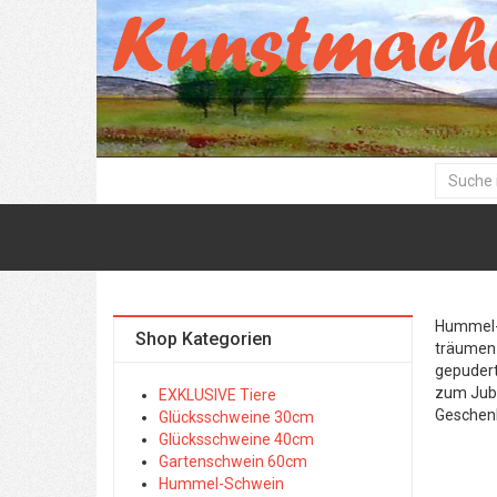
Hummel- 
Shop Kategorien
träumen 
gepudert
zum Jubi
EXKLUSIVE Tiere
Geschen
Glücksschweine 30cm
Glücksschweine 40cm
Gartenschwein 60cm
Hummel-Schwein