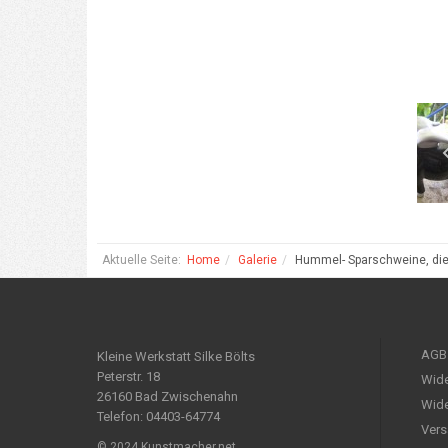
Aktuelle Seite:
Home
Galerie
Hummel- Sparschweine, die
AGB
Kleine Werkstatt Silke Bölts
Peterstr. 18
Wide
26160 Bad Zwischenahn
Wide
Telefon: 04403-64774
Vers
© 2024 Kunstmacher.net