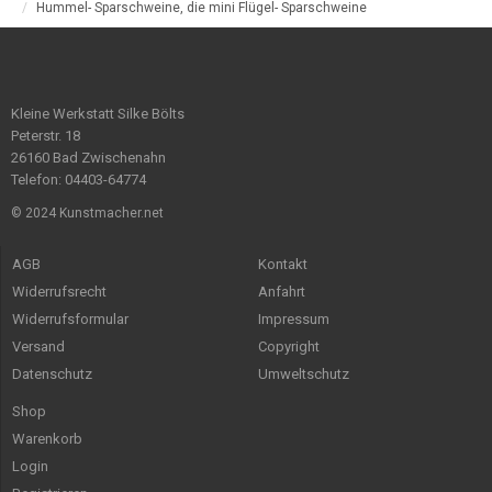
Hummel- Sparschweine, die mini Flügel- Sparschweine
Kleine Werkstatt Silke Bölts
Peterstr. 18
26160 Bad Zwischenahn
Telefon: 04403-64774
© 2024 Kunstmacher.net
AGB
Kontakt
Widerrufsrecht
Anfahrt
Widerrufsformular
Impressum
Versand
Copyright
Datenschutz
Umweltschutz
Shop
Warenkorb
Login