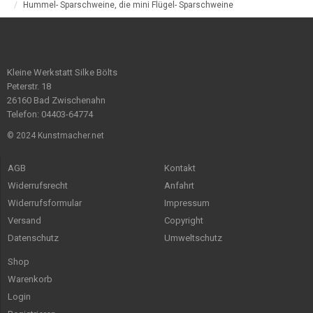
Hummel- Sparschweine, die mini Flügel- Sparschweine
Kleine Werkstatt Silke Bölts
Peterstr. 18
26160 Bad Zwischenahn
Telefon: 04403-64774
© 2024 Kunstmacher.net
AGB
Kontakt
Widerrufsrecht
Anfahrt
Widerrufsformular
Impressum
Versand
Copyright
Datenschutz
Umweltschutz
Shop
Warenkorb
Login