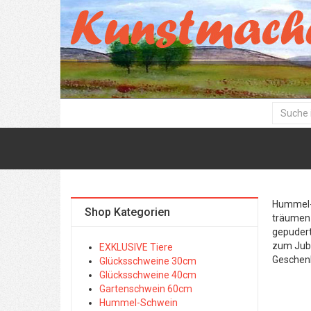
Hummel- 
Shop Kategorien
träumen 
gepudert
zum Jubi
EXKLUSIVE Tiere
Geschen
Glücksschweine 30cm
Glücksschweine 40cm
Gartenschwein 60cm
Hummel-Schwein