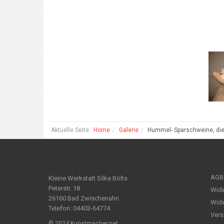
Aktuelle Seite:
Home
Galerie
Hummel- Sparschweine, die
AGB
Kleine Werkstatt Silke Bölts
Peterstr. 18
Wide
26160 Bad Zwischenahn
Wide
Telefon: 04403-64774
Vers
© 2024 Kunstmacher.net