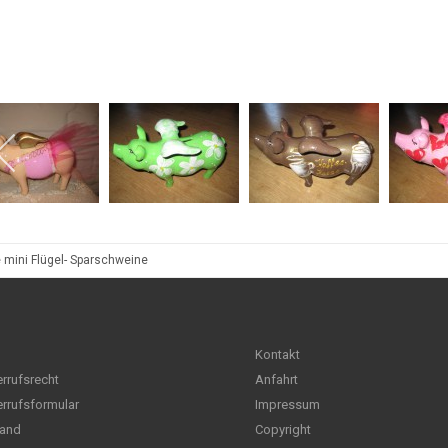
 mini Flügel- Sparschweine
Kontakt
rrufsrecht
Anfahrt
rrufsformular
Impressum
and
Copyright