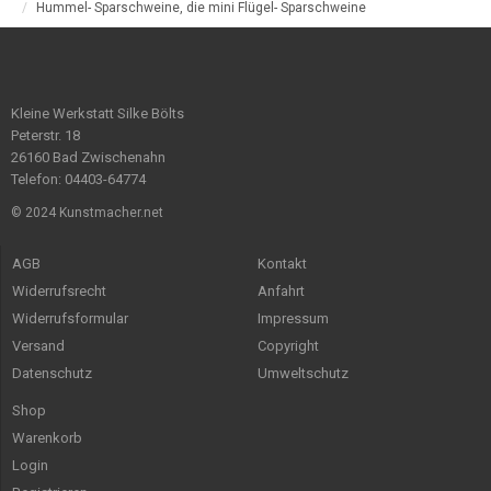
Hummel- Sparschweine, die mini Flügel- Sparschweine
Kleine Werkstatt Silke Bölts
Peterstr. 18
26160 Bad Zwischenahn
Telefon: 04403-64774
© 2024 Kunstmacher.net
AGB
Kontakt
Widerrufsrecht
Anfahrt
Widerrufsformular
Impressum
Versand
Copyright
Datenschutz
Umweltschutz
Shop
Warenkorb
Login