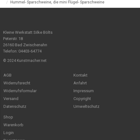
Hummel- Sparschweine, die mini Flügel- Sparschweine
Kleine Werkstatt Silke Bölts
Peterstr. 18
26160 Bad Zwischenahn
Telefon: 04403-64774
© 2024 Kunstmacher.net
AGB
Kontakt
Widerrufsrecht
Anfahrt
Widerrufsformular
Impressum
Versand
Copyright
Datenschutz
Umweltschutz
Shop
Warenkorb
Login