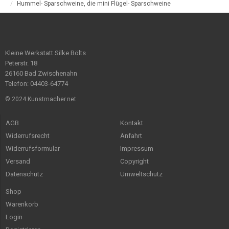
Hummel- Sparschweine, die mini Flügel- Sparschweine
Kleine Werkstatt Silke Bölts
Peterstr. 18
26160 Bad Zwischenahn
Telefon: 04403-64774
© 2024 Kunstmacher.net
AGB
Kontakt
Widerrufsrecht
Anfahrt
Widerrufsformular
Impressum
Versand
Copyright
Datenschutz
Umweltschutz
Shop
Warenkorb
Login