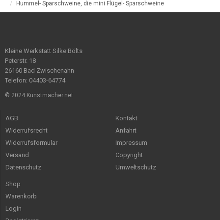
Hummel- Sparschweine, die mini Flügel- Sparschweine
Kleine Werkstatt Silke Bölts
Peterstr. 18
26160 Bad Zwischenahn
Telefon: 04403-64774
© 2024 Kunstmacher.net
AGB
Kontakt
Widerrufsrecht
Anfahrt
Widerrufsformular
Impressum
Versand
Copyright
Datenschutz
Umweltschutz
Shop
Warenkorb
Login