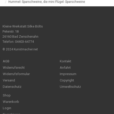
Hummel- Sparschweine, die mini Flügel- Sparschweine
Kleine Werkstatt Silke Bölts
Peterstr. 18
26160 Bad Zwischenahn
Telefon: 04403-64774
© 2024 Kunstmacher.net
AGB
Kontakt
Widerrufsrecht
Anfahrt
Widerrufsformular
Impressum
Versand
Copyright
Datenschutz
Umweltschutz
Shop
Warenkorb
Login