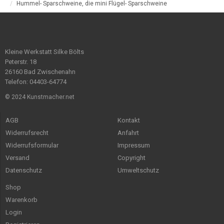
Hummel- Sparschweine, die mini Flügel- Sparschweine
Kleine Werkstatt Silke Bölts
Peterstr. 18
26160 Bad Zwischenahn
Telefon: 04403-64774
© 2024 Kunstmacher.net
AGB
Kontakt
Widerrufsrecht
Anfahrt
Widerrufsformular
Impressum
Versand
Copyright
Datenschutz
Umweltschutz
Shop
Warenkorb
Login